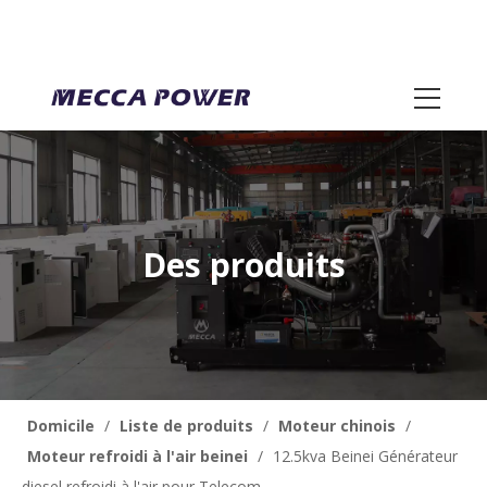
Des produits
Domicile
/
Liste de produits
/
Moteur chinois
/
Moteur refroidi à l'air beinei
/
12.5kva Beinei Générateur
diesel refroidi à l'air pour Telecom