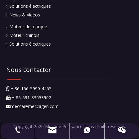
mecca@meccagen.com
+ 86-591-83053902
+ 86-15659994455