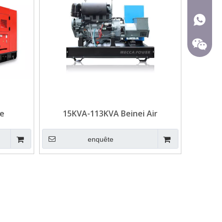
+ 86-15
de
15KVA-113KVA Beinei Air
einei en
Refroidissement Diesel Generator
m
pour Telecom
enquête