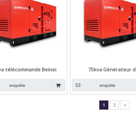
va télécommande Beinei
75kva Générateur 
ateur refroidi à air pour
refroidissement de l'air B
télécom
beinei pour Teleco
enquête
enquête
1
2
»