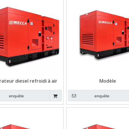
ateur diesel refroidi à air
Modèle
va Beinei pour Telecom
enquête
enquête