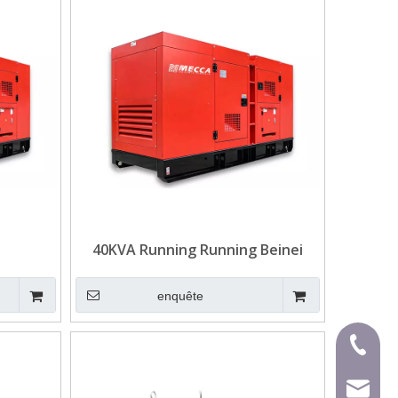
40KVA Running Running Beinei
Roodé Générateur diesel refroidi
enquête
+ 86-59
mecca@