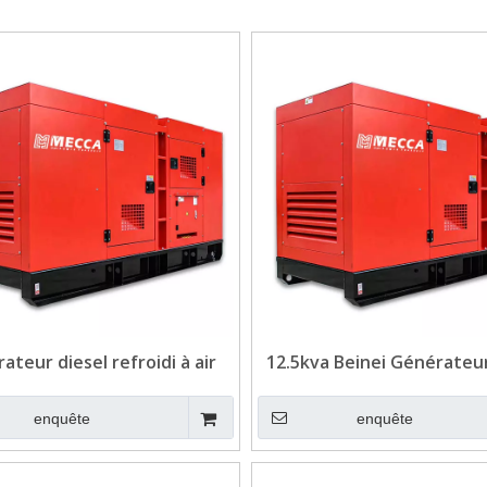
ateur diesel refroidi à air
12.5kva Beinei Générateur
va Beinei pour télécom
refroidi à l'air pour Te
enquête
enquête