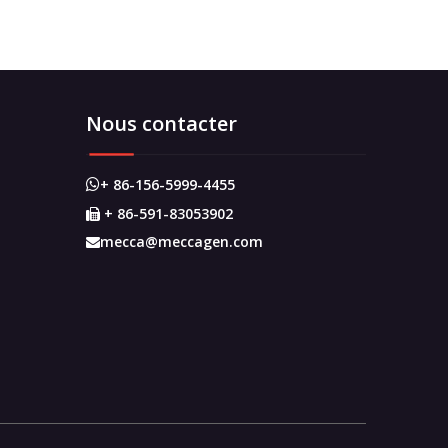
Nous contacter
+ 86-156-5999-4455

+ 86-591-83053902

mecca@meccagen.com
