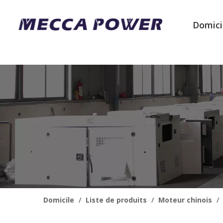
Domici
Domicile
/
Liste de produits
/
Moteur chinois
/