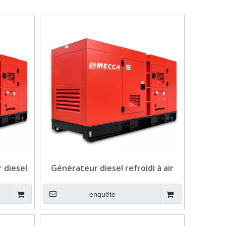
 diesel
Générateur diesel refroidi à air
lecom
15kva Beinei pour télécom
enquête