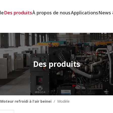
le
Des produits
À propos de nous
Applications
News 
Des produits
Moteur refroidi à l'air beinei
/
Modèle