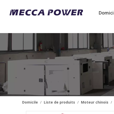
Domici
Domicile
/
Liste de produits
/
Moteur chinois
/