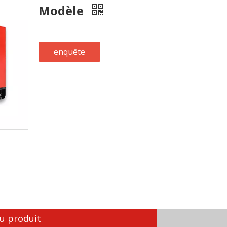
Modèle
enquête
u produit