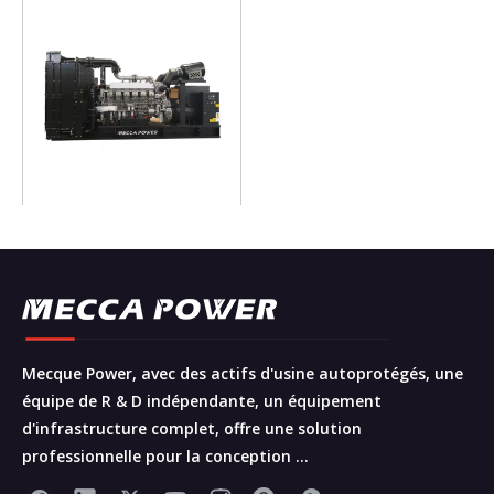
1000KVA Faible
consommation de
carburant Mitsubishi /
enquête
PME Générateur diesel
1500RPM
1
2
3
»
Mecque Power, avec des actifs d'usine autoprotégés, une
équipe de R & D indépendante, un équipement
d'infrastructure complet, offre une solution
professionnelle pour la conception ...