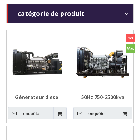
catégorie de produit
Générateur diesel
50Hz 750-2500kva
750KVA Mitsubishi /
Générateur de diesel
PME pour l'hôpital
industriel Mitsubishi /
enquête
enquête
PME pour centre de
données