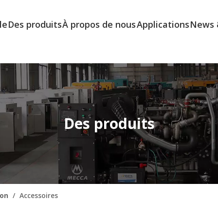
le
Des produits
À propos de nous
Applications
News 
Des produits
ion
/
Accessoires