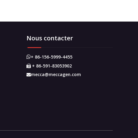
Nous contacter
+ 86-156-5999-4455

+ 86-591-83053902

mecca@meccagen.com
