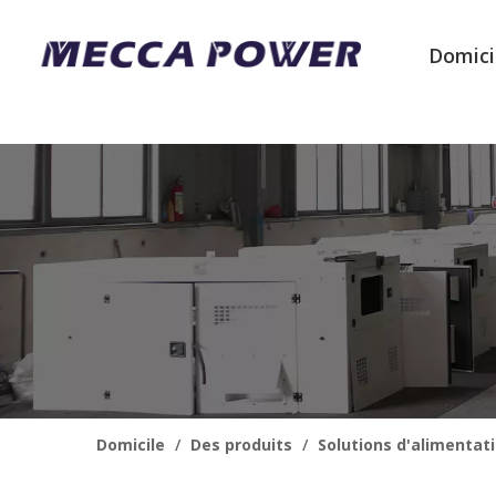
Domici
Domicile
/
Des produits
/
Solutions d'alimentat