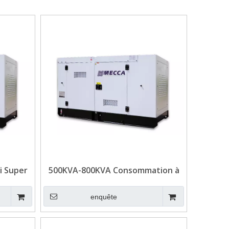
i Super
500KVA-800KVA Consommation à
 pour le
faible consommation de carburant
Générateur diesel Weichai pour
enquête
commercial