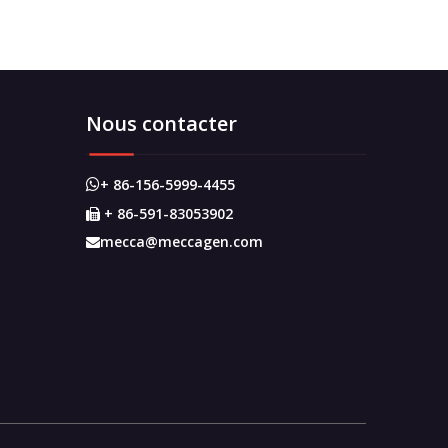
Nous contacter
+ 86-156-5999-4455

+ 86-591-83053902

mecca@meccagen.com
