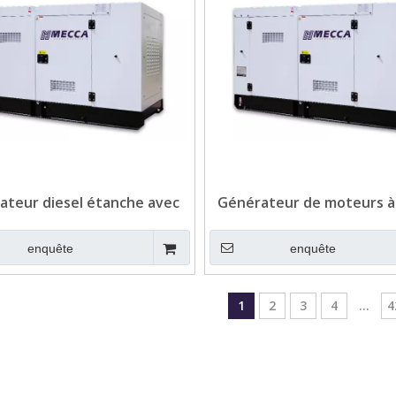
ateur diesel étanche avec
Générateur de moteurs à
r Weichai pour extérieur
tension diesel Weichai po
enquête
enquête
1
2
3
4
...
4