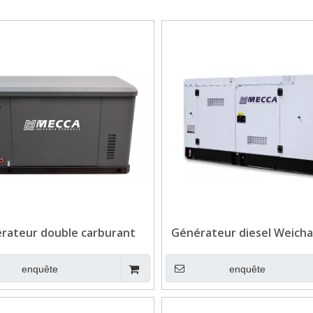
rateur double carburant
Générateur diesel Weicha
 8KW-24KW pour la veille à
efficace de 900kva-1200kva
domicile
bâtiment
enquête
enquête