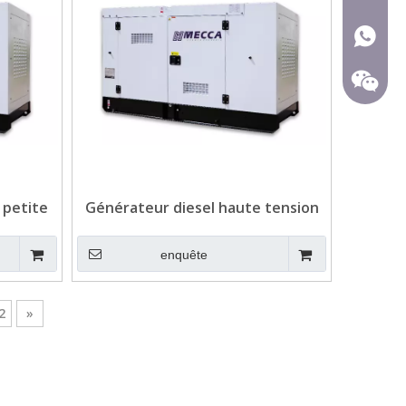
+ 86-15
 petite
Générateur diesel haute tension
ur Plaza
avec moteur Weichai pour
l'exploitation minière
enquête
2
»