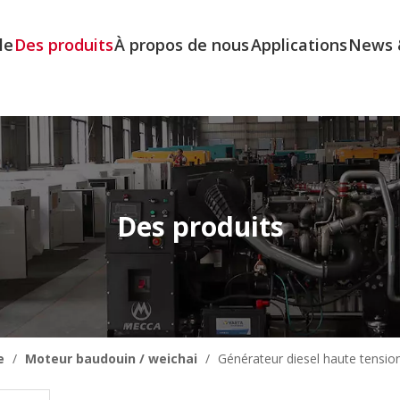
le
Des produits
À propos de nous
Applications
News 
Des produits
e
/
Moteur baudouin / weichai
/
Générateur diesel haute tension