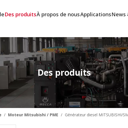
le
Des produits
À propos de nous
Applications
News 
Des produits
e
/
Moteur Mitsubishi / PME
/
Générateur diesel MITSUBISHI/SM