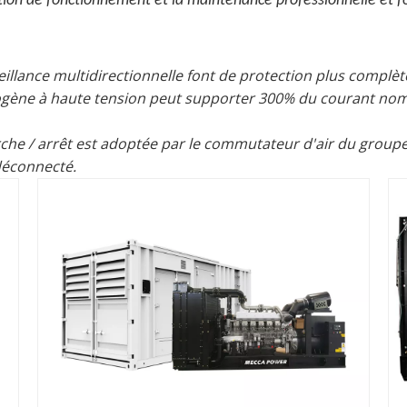
 de fonctionnement et la maintenance professionnelle et four
illance multidirectionnelle font de protection plus complèt
rogène à haute tension peut supporter 300% du courant no
/ arrêt est adoptée par le commutateur d'air du groupe él
déconnecté.