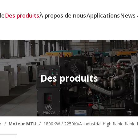
le
Des produits
À propos de nous
Applications
News 
Des produits
e
/
Moteur MTU
/
1800KW / 2250KVA Industrial High fiable fiabl