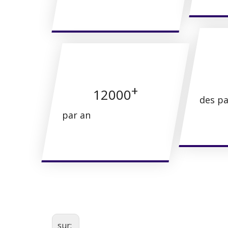
+
12000
des p
par an
sur: