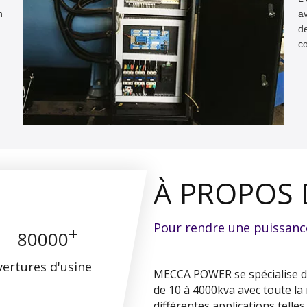
n
av
de
co
l'
À PROPOS
Pour rendre une puissanc
+
80000
vertures d'usine
MECCA POWER se spécialise da
de 10 à 4000kva avec toute la
différentes applications telle