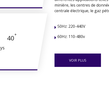
minière, les centres de données
centrale électrique, le gaz pétr
50Hz: 220-440V
+
40
60Hz: 110-480v
ays
VOIR PLUS