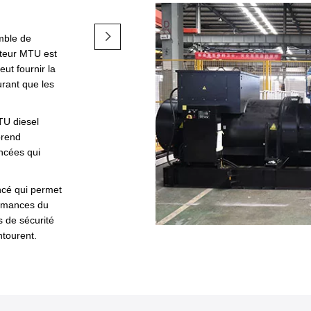
mble de
oteur MTU est
eut fournir la
rant que les
TU diesel
prend
ncées qui
ncé qui permet
ormances du
s de sécurité
ntourent.