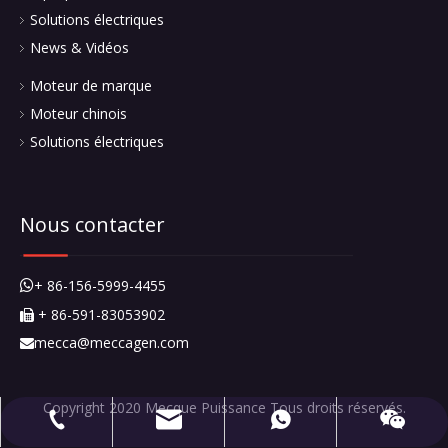
mecca@meccagen.com
+ 86-591-83053902
+ 86-15659994455