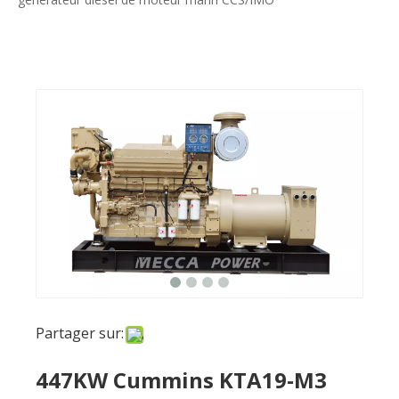
Partager sur:
447KW Cummins KTA19-M3
générateur diesel de moteur
marin CCS/IMO
enquête