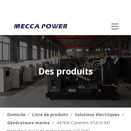
Des produits
Domicile
/
Liste de produits
/
Solutions électriques
/
Générateurs marins
/
447KW Cummins KTA19-M3
générateur diesel de moteur marin CCS/IMO