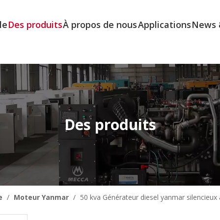
le
Des produits
À propos de nous
Applications
News 
Des produits
e
/
Moteur Yanmar
/
50 kva Générateur diesel yanmar silencieux