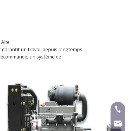
Alte.
r garantit un travail depuis longtemps
télécommande, un système de
+ 86-59
mecca@