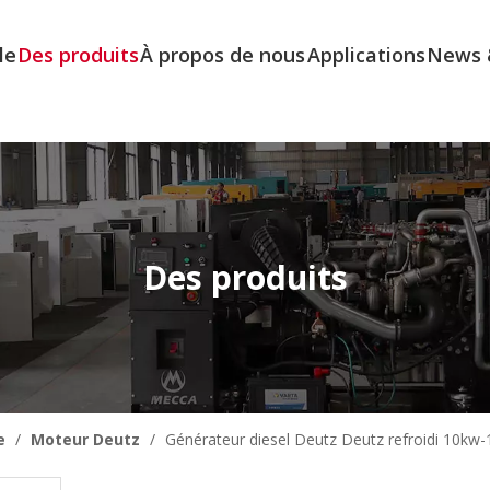
le
Des produits
À propos de nous
Applications
News 
Des produits
e
/
Moteur Deutz
/
Générateur diesel Deutz Deutz refroidi 10kw