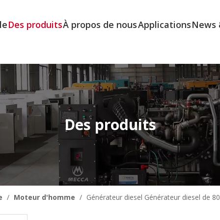
le
Des produits
À propos de nous
Applications
News 
Des produits
e
/
Moteur d'homme
/
Générateur diesel Générateur diesel de 8