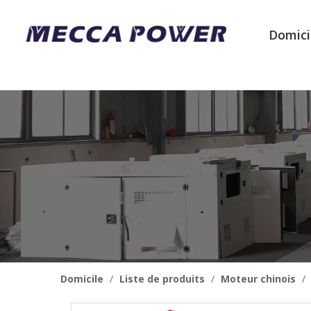
Domici
Domicile
/
Liste de produits
/
Moteur chinois
/