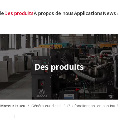
le
Des produits
À propos de nous
Applications
News 
Des produits
Moteur Isuzu
/
Générateur diesel ISUZU fonctionnant en continu