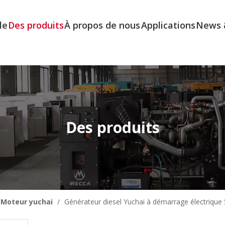
le
Des produits
À propos de nous
Applications
News 
Des produits
Moteur yuchai
/
Générateur diesel Yuchai à démarrage électrique