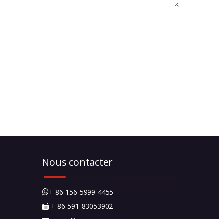
Nous contacter
+ 86-156-5999-4455

+ 86-591-83053902
