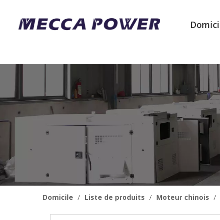
Domici
Domicile
/
Liste de produits
/
Moteur chinois
/