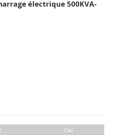
marrage électrique 500KVA-
z
Cas