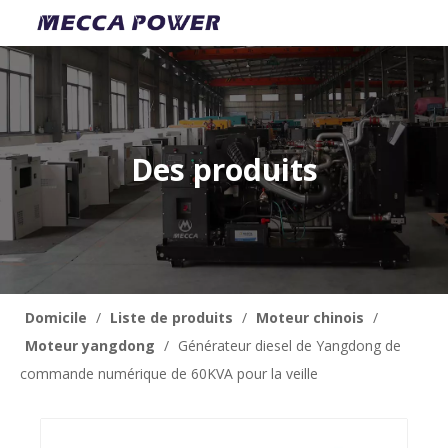
Des produits
Domicile
/
Liste de produits
/
Moteur chinois
/
Moteur yangdong
/
Générateur diesel de Yangdong de
commande numérique de 60KVA pour la veille