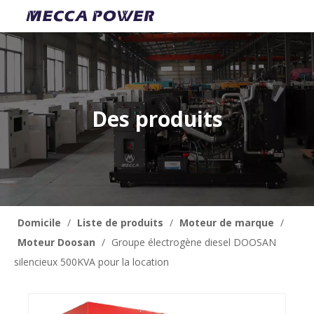
Des produits
Domicile
/
Liste de produits
/
Moteur de marque
/
Moteur Doosan
/
Groupe électrogène diesel DOOSAN
silencieux 500KVA pour la location