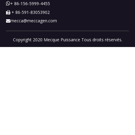
+ 86-156-5999-4455

+ 86-591-83053902

mecca@meccagen.com

Copyright 2020 Mecque Puissance Tous droits réservés.