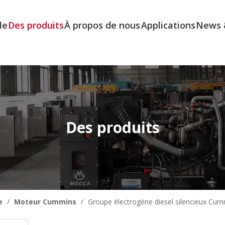
le
Des produits
À propos de nous
Applications
News 
Des produits
e
/
Moteur Cummins
/
Groupe électrogène diesel silencieux Cum