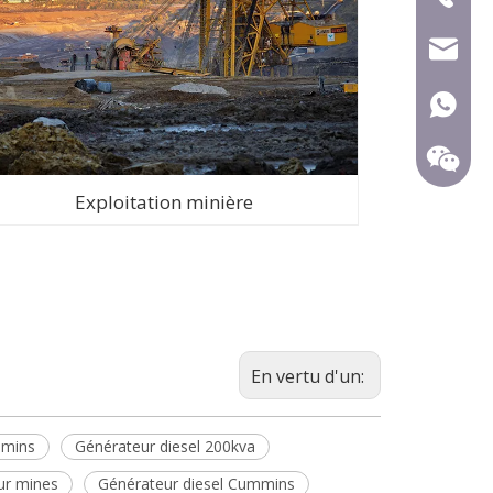
mecca@
+ 86-15
Exploitation minière
En vertu d'un:
mmins
Générateur diesel 200kva
ur mines
Générateur diesel Cummins