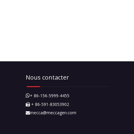
Nous contacter
+ 86-156-5999-4455

+ 86-591-83053902

mecca@meccagen.com
