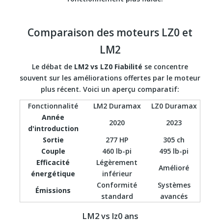
Comparaison des moteurs LZ0 et
LM2
Le débat de
LM2 vs LZ0 Fiabilité
se concentre
souvent sur les améliorations offertes par le moteur
plus récent. Voici un aperçu comparatif:
Fonctionnalité
LM2 Duramax
LZ0 Duramax
Année
2020
2023
d'introduction
Sortie
277 HP
305 ch
Couple
460 lb-pi
495 lb-pi
Efficacité
Légèrement
Amélioré
énergétique
inférieur
Conformité
Systèmes
Émissions
standard
avancés
LM2 vs lz0 ans