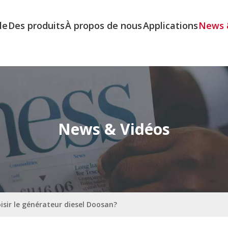
le
Des produits
À propos de nous
Applications
News 
News & Vidéos
isir le générateur diesel Doosan?