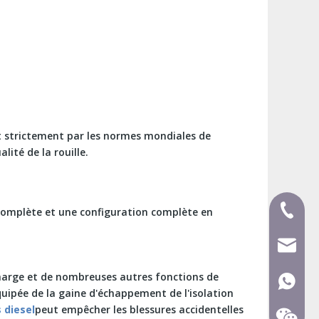
est strictement par les normes mondiales de
ité de la rouille.
+ 86-59
 complète et une configuration complète en
mecca@
surcharge et de nombreuses autres fonctions de
+ 86-15
uipée de la gaine d'échappement de l'isolation
 diesel
peut empêcher les blessures accidentelles