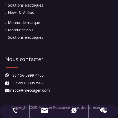
mecca@meccagen.com
+ 86-591-83053902
+ 86-15659994455