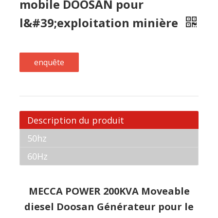
Description du produit
50hz
60Hz
MECCA POWER 200KVA Moveable
diesel Doosan Générateur pour le
secteur minier
DOOSAN groupe fondé en 1896. Doosan Engine
appartient à l'ingénierie Doosan machines qui a
été créé après l'acquisition de Daewoo
machines Integrated Co., Ltd en 2005. Elle