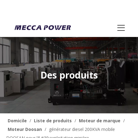
Des produits
Domicile
/
Liste de produits
/
Moteur de marque
/
Moteur Doosan
/
générateur diesel 200KVA mobile
DOOSAN pour l&#39;exploitation minière