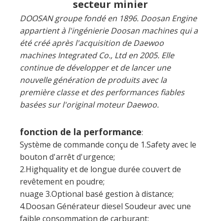
continue de développer et de lancer une
nouvelle génération de produits avec la
première classe et des performances fiables
basées sur l'original moteur Daewoo.
fonction de la performance
:
Système de commande conçu de 1.Safety avec le
bouton d'arrêt d'urgence;
2.Highquality et de longue durée couvert de
revêtement en poudre;
nuage 3.Optional basé gestion à distance;
4.Doosan Générateur diesel Soudeur avec une
faible consommation de carburant;
5.Chaque panneau de commande, chaque porte
d'accès et plaque verticale résident de groupes
électrogènes adopte la conception étanche à
l'eau, le sable et la preuve de l'épreuve des
rongeurs pour éviter la pluie, la poussière et les