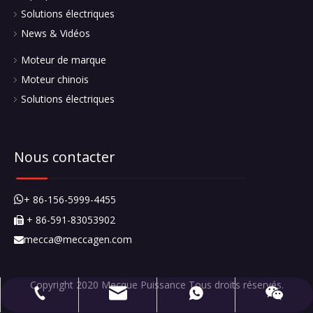
mecca@meccagen.com
+ 86-591-83053902
+ 86-15659994455