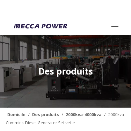
Des produits
Domicile
/
Des produits
/
2000kva-4000kva
/
2000kva
Cummins Diesel Generator Set veille