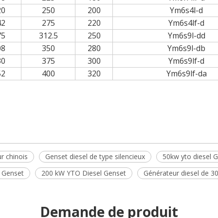
20
250
200
Ym6s4l-d
42
275
220
Ym6s4lf-d
75
312.5
250
Ym6s9l-dd
08
350
280
Ym6s9l-db
30
375
300
Ym6s9lf-d
52
400
320
Ym6s9lf-da
r chinois
Genset diesel de type silencieux
50kw yto diesel 
 Genset
200 kW YTO Diesel Genset
Générateur diesel de 
Demande de produit