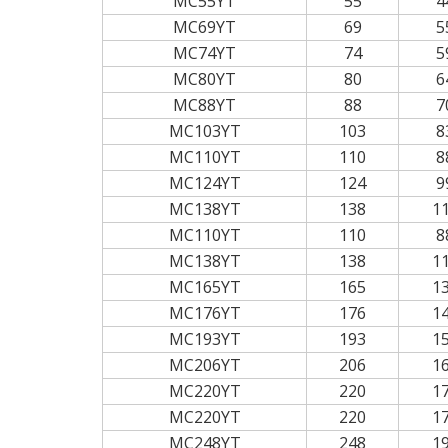
MC55YT
55
4
MC69YT
69
5
MC74YT
74
5
MC80YT
80
6
MC88YT
88
7
MC103YT
103
8
MC110YT
110
8
MC124YT
124
9
MC138YT
138
1
MC110YT
110
8
MC138YT
138
1
MC165YT
165
1
MC176YT
176
1
MC193YT
193
1
MC206YT
206
1
MC220YT
220
1
MC220YT
220
1
MC248YT
248
1