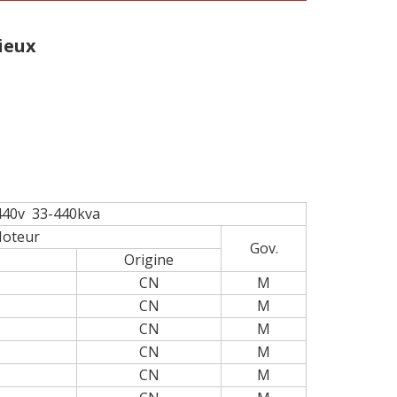
ieux
-440kva
oteur
Gov.
Origine
CN
M
CN
M
CN
M
CN
M
CN
M