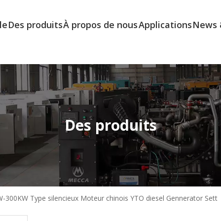
le
Des produits
À propos de nous
Applications
News 
Des produits
-300KW Type silencieux Moteur chinois YTO diesel Gennerator Sett