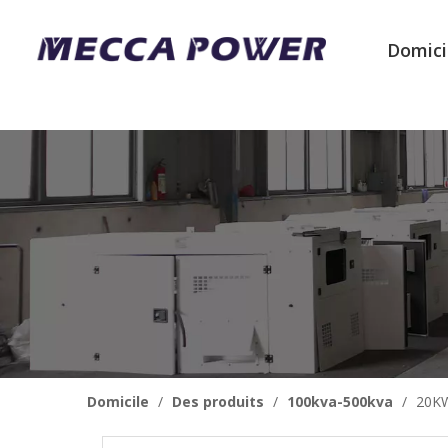
Domici
Domicile
/
Des produits
/
100kva-500kva
/
20KW