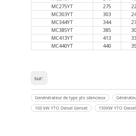
MC275YT
275
2
MC303YT
303
2
MC344YT
344
2
MC385YT
385
3
MC413YT
413
3
MC440YT
440
3
sur:
Genénérateur de type yto silencieux
Générateu
100 kW YTO Diesel Genset
150KW YTO Diesel