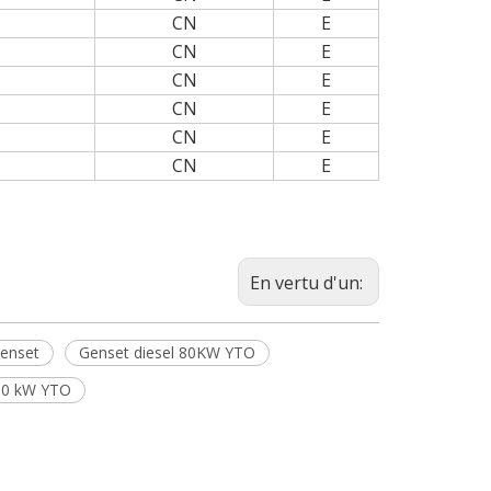
CN
E
CN
E
CN
E
CN
E
CN
E
CN
E
En vertu d'un:
Genset
Genset diesel 80KW YTO
300 kW YTO