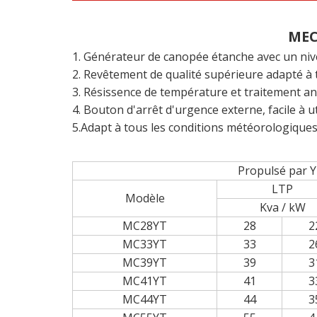
MEC
1. Générateur de canopée étanche avec un niv
2. Revêtement de qualité supérieure adapté à
3. Résissence de température et traitement an
4. Bouton d'arrêt d'urgence externe, facile à uti
5.Adapt à tous les conditions météorologique
Propul
LTP
Modèle
Kva / kW
MC28YT
28
2
MC33YT
33
2
MC39YT
39
3
MC41YT
41
3
MC44YT
44
3