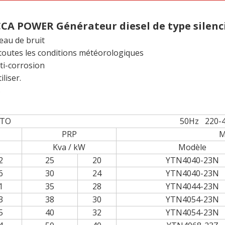
CA POWER Générateur diesel de type silenc
eau de bruit
 toutes les conditions météorologiques
ti-corrosion
liser.
s
sé par YTO 50Hz 220-440v 33
PRP
M
Kva / kW
Modèle
2
25
20
YTN4040-23N
6
30
24
YTN4040-23N
1
35
28
YTN4044-23N
3
38
30
YTN4054-23N
5
40
32
YTN4054-23N