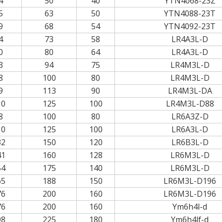
4
50
40
YTN4068-23Z
5
63
50
YTN4088-23T
9
68
54
YTN4092-23T
4
73
58
LR4A3L-D
0
80
64
LR4A3L-D
3
94
75
LR4M3L-D
8
100
80
LR4M3L-D
9
113
90
LR4M3L-DA
10
125
100
LR4M3L-D88
8
100
80
LR6A3Z-D
10
125
100
LR6A3L-D
32
150
120
LR6B3L-D
41
160
128
LR6M3L-D
54
175
140
LR6M3L-D
65
188
150
LR6M3L-D196
76
200
160
LR6M3L-D196
76
200
160
Ym6h4l-d
98
225
180
Ym6h4lf-d