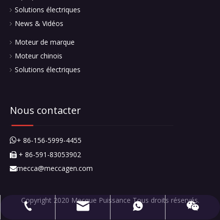
mecca@meccagen.com
+ 86-591-83053902
+ 86-15659994455