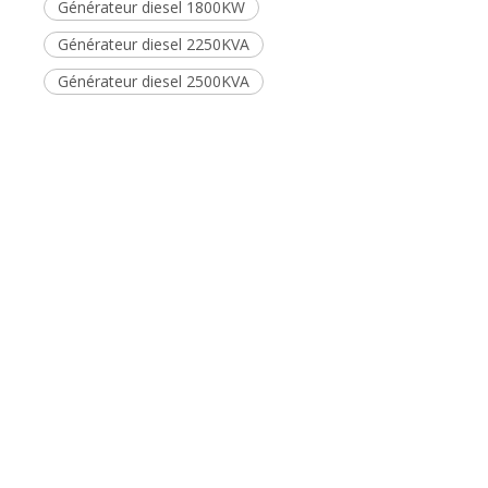
sur:
En vertu d'un:
Générateur haute tension
Générateur de haute tension de 3,3 kV
Générateur de haute tension de 10 kV
Générateur de haute tension de 10,5 kV
Générateur de haute tension 13,8 kV
Générateur diesel 2000KVA
Générateur diesel 2500kva Mitsubishi
Générateur diesel 1800KW