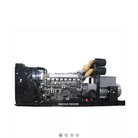
Partager sur:
3,3 kV-13,8 kV moyen à haute
tension