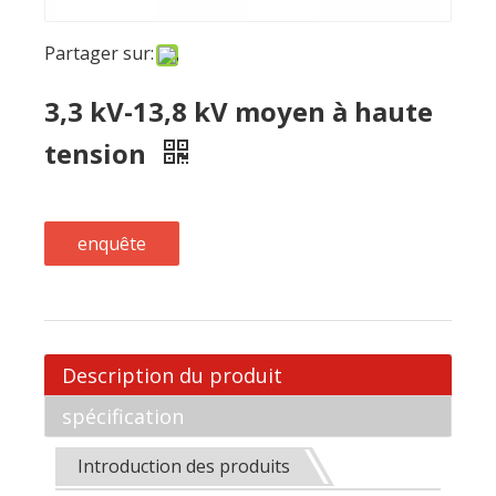
enquête
Description du produit
spécification
Introduction des produits
MECCA POWER 3,3KV-13,8kV à haute
tension Moyenne tension Diesel
Ensembles 1800KW 2250KVA avec
Shanghai Mitsubishi / PME Engine
Sortie de sortie:
Avec une capacité robuste