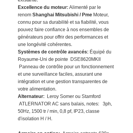
Systèmes de contrôle avancés:
Équipé du
Royaume-Uni de pointe
DSE8620MKII
Panneau de contrôle pour un fonctionnement
et une surveillance faciles, assurant une
intégration et une gestion transparentes de
votre alimentation.
Alternateur:
Leroy Somer ou Stamford
ATLERNATOR AC sans balais, notes: 3ph,
50Hz, 1500 tr / min, 0,8 pf, IP23, classe
d'isolation H / H.
Armoire en option:
Armoire entrante 630a,
armoire de résistance, écran CC, armoire
principale principale 630a, armoire de sortie
de charge 1250a
Moteur facultatif:
Cummins / Perkins /
Mtu / Mitsubishi / Pme / Yuchai Engine, etc.