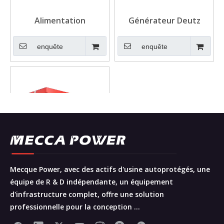
Alimentation
Générateur Deutz
automatique de
Diesel de la
carburant Deutz Diesel
télécommande pour
enquête
enquête
Generator pour
Telecom
Telecom
Mecque Power, avec des actifs d'usine autoprotégés, une
Générateur Deutz
équipe de R & D indépendante, un équipement
refroidi à 100 kW pour
d'infrastructure complet, offre une solution
télécom
enquête
professionnelle pour la conception ...