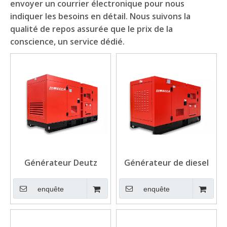
envoyer un courrier électronique pour nous
indiquer les besoins en détail. Nous suivons la
qualité de repos assurée que le prix de la
conscience, un service dédié.
Générateur Deutz
Générateur de diesel
silencieux de 30kva de
Deutz continu 25kva
longue date pour les
pour
enquête
enquête
télécommunications
télécommunications