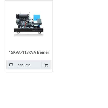
15KVA-113KVA Beinei
Air Refroidissement
Diesel Generator pour
enquête
Telecom