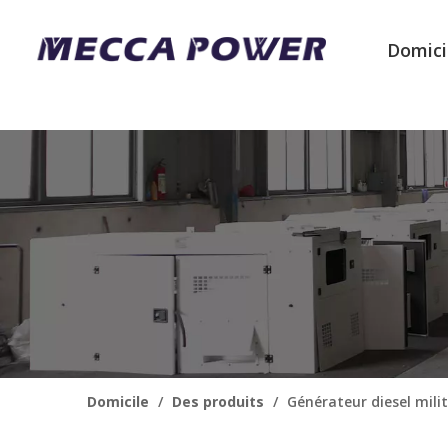
Domici
Domicile
/
Des produits
/
Générateur diesel milit