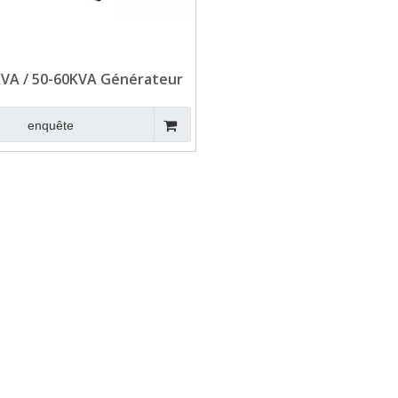
KVA / 50-60KVA Générateur
iesel AOLING ISUZU ISUZU
enquête