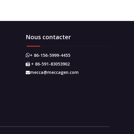
Nous contacter
+ 86-156-5999-4455

+ 86-591-83053902

mecca@meccagen.com
