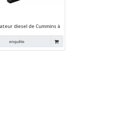
ateur diesel de Cummins à
au portable 150KVA pour
location
enquête