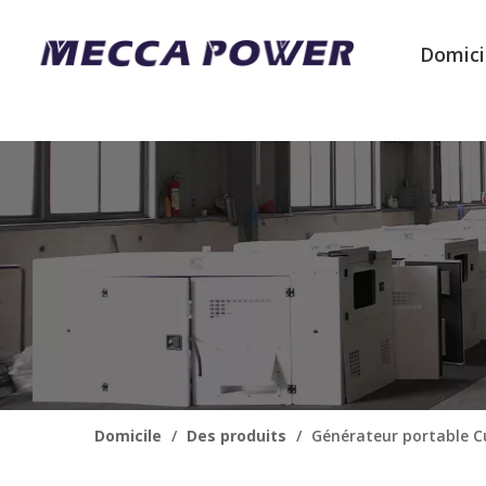
Domici
Domicile
/
Des produits
/
Générateur portable 