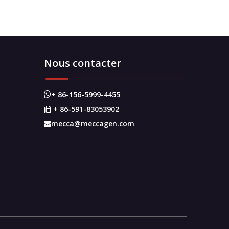
Nous contacter
+ 86-156-5999-4455

+ 86-591-83053902

mecca@meccagen.com
