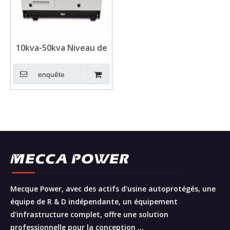
10kva-50kva Niveau de
bruit faible Kubota
Diesel Genset
enquête
Mecque Power, avec des actifs d'usine autoprotégés, une
équipe de R & D indépendante, un équipement
d'infrastructure complet, offre une solution
professionnelle pour la conception ...